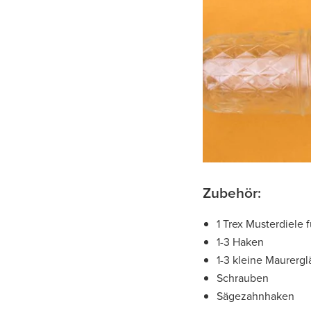
Zubehör:
1 Trex Musterdiele f
1-3 Haken
1-3 kleine Maurergl
Schrauben
Sägezahnhaken