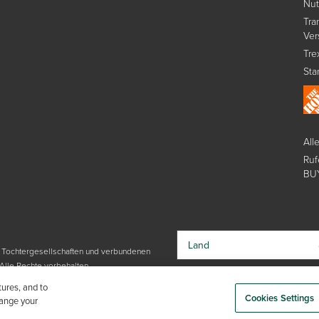
Nu
Tra
Ver
Tre
Sta
All
Ruf
BU
Land
e Tochtergesellschaften und verbundenen
Alle Rechte vorbehalten.
Indem Sie Ihr Land auswählen, bestäti
tures, and to
Sie, dass Sie die Datenschutzrichtlinie
Cookies Settings
hange your
von Trex gelesen haben