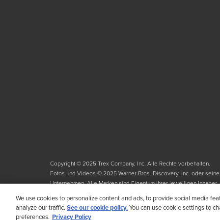
Copyright © 2025 Trex Company, Inc. Alle Rechte vorbehalten.
Fotos und Videos © 2025 Warner Bros. Discovery, Inc. oder sein
Unternehmen. Alle Marken sind Eigentum ihrer jeweiligen Inhaber. 
We use cookies to personalize content and ads, to provide social media fea
analyze our traffic.
See our cookie policy.
You can use cookie settings to c
preferences.
Privacy Policy