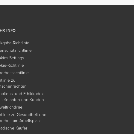
HR INFO
kgabe-Richtlinie
enschutzrichtlinie
kies Settings
kie-Richtlinie
herheitsrichtlinie
htlinie zu
nschenrechten
haltens- und Ethikkodex
 Lieferanten und Kunden
eltrichtlinie
htlinie zu Gesundheit und
herheit am Arbeitsplatz
adische Käufer