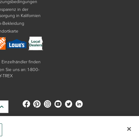
tzungsbedingungen
nsparenz in der
sorgung in Kalifornien
x-Bekleidung
ndortkarte
e Einzelhändler finden
en Sie uns an: 1-800-
Y-TREX
gen