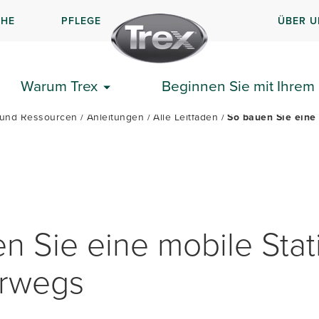
CHE
PFLEGE
ÜBER U
N SIE IHRE TERRASSE
ERSTE SCHRITTE
ANLEITUN
Warum Trex
Beginnen Sie mit Ihrem 
s und Ressourcen
Anleitungen
Alle Leitfäden
So bauen Sie eine
n Sie eine mobile Stat
erwegs