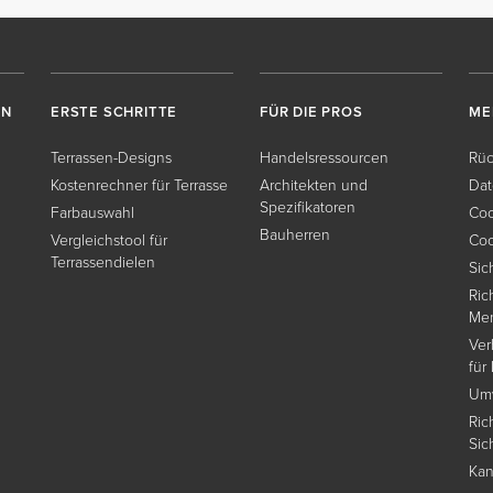
EN
ERSTE SCHRITTE
FÜR DIE PROS
ME
Terrassen-Designs
Handelsressourcen
Rüc
Kostenrechner für Terrasse
Architekten und
Dat
Spezifikatoren
Farbauswahl
Coo
Bauherren
Vergleichstool für
Coo
Terrassendielen
Sic
Ric
Me
Ver
für
Umw
Ric
Sic
Kan