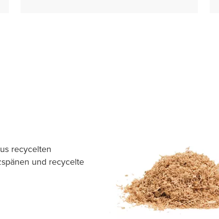
us recycelten
lzspänen und recycelte