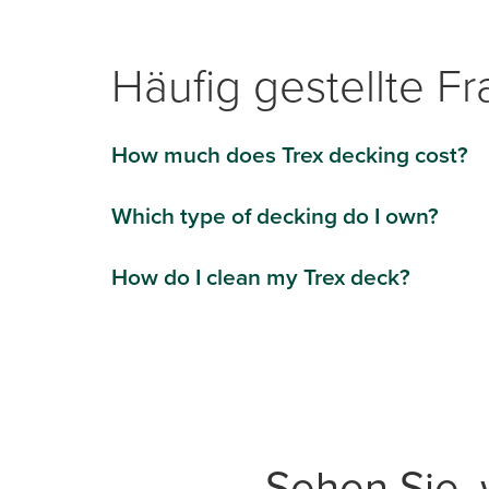
Häufig gestellte F
How much does Trex decking cost?
Which type of decking do I own?
How do I clean my Trex deck?
Sehen Sie,