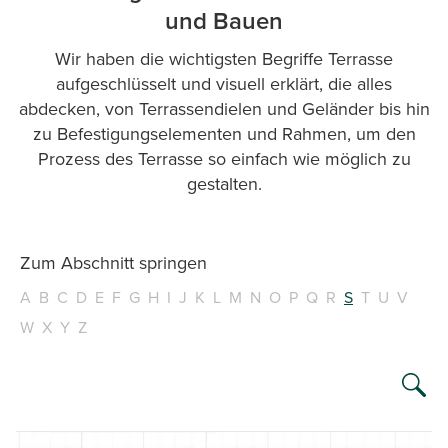
und Bauen
Wir haben die wichtigsten Begriffe Terrasse
aufgeschlüsselt und visuell erklärt, die alles
abdecken, von Terrassendielen und Geländer bis hin
zu Befestigungselementen und Rahmen, um den
Prozess des Terrasse so einfach wie möglich zu
gestalten.
Zum Abschnitt springen
A
B
C
D
E
F
G
H
I
J
K
L
M
N
O
P
Q
R
S
T
U
V
W
X
Y
Z