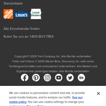
Standortkarte
Alle Einzelhändler finden
Rufen Sie uns an: 1-800-BUY-TREX
Copyright © 2025 Trex Company, Inc. Alle Rechte vorbehalten.
Fotos und Videos © 2025 Warner Bros. Discovery, Inc. oder seine
Tochtergesellschaften und verbundenen Unternehmen. Alle Marken sind
Eigentum ihrer jeweiligen Inhaber. Alle Rechte vorbehalten.
We use cookies to personalize content and ads, to provide
Land
social media features, and to analyze our traffic.
See our
cookie policy.
You can use cookie settings to change your
Indem Sie Ihr Land auswählen, bestätigen Sie, dass Sie die