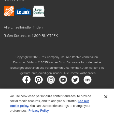
Alle Einzelhändler finden
Rufen Sie uns an: 1-800-BUY-TREX
Copyright © 2025 Trex Company, Inc. Alle Rechte vorbehalten.
Fotos und Videos © 2025 Warner Bros. Discovery, Inc. oder seine
Tochtergesellschaften und verbundenen Unternehmen. Alle Marken sind
Eigentum ihrer jeweiligen Inhaber. Alle Rechte vorbehalten.
We use cookies to personalize content and ads, to provide
Land
social media features, and to analyze our traffic.
See our
cookie policy.
You can use cookie settings to change your
Indem Sie Ihr Land auswählen, bestätigen Sie, dass Sie die
preferences.
Privacy Policy
Datenschutzrichtlinie von Trex gelesen haben