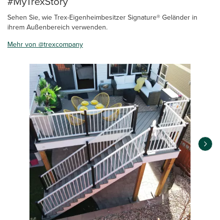
#MyTrexStory
Sehen Sie, wie Trex-Eigenheimbesitzer Signature® Geländer in
ihrem Außenbereich verwenden.
Mehr von @trexcompany
Media Carousel
Carousel with product photos. Use the previous and next buttons 