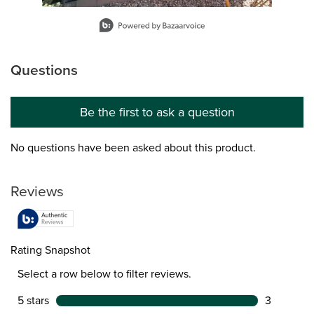
Slidepanel 1 of 12, Showing items 1 to 1 of 12.
Questions
No questions have been asked about this product.
Be the first to ask a question
No questions have been asked about this product.
Reviews
Rating Snapshot
Select a row below to filter reviews.
5 stars
stars
3