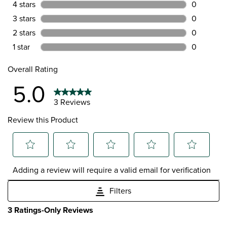
3 reviews 
4 stars
stars
0
0 reviews 
3 stars
stars
0
0 reviews 
2 stars
stars
0
0 reviews 
1 star
stars
0
0 reviews 
Overall Rating
5.0
3 Reviews
Review this Product
Select
Select
Select
Select
Select
Adding a review will require a valid email for verification
to
to
to
to
to
rate
rate
rate
rate
rate
Filters
the
the
the
the
the
item
item
item
item
item
1
3 Ratings-Only Reviews
with
with
with
with
with
to
1
2
3
4
5
0