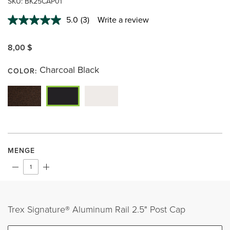
SKU:
BK25CAP01
5.0
(3)
Write a review
Read
3
Reviews.
8,00 $
Same
page
link.
Charcoal Black
COLOR:
MENGE
Trex Signature® Aluminum Rail 2.5" Post Cap