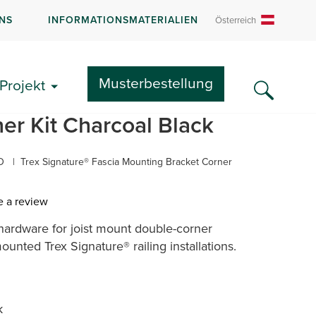
NS
INFORMATIONSMATERIALIEN
Österreich
Teilen:
Musterbestellung
Projekt
re® Fascia Mounting
er Kit Charcoal Black
D
|
Trex Signature® Fascia Mounting Bracket Corner
e a review
ardware for joist mount double-corner
ounted Trex Signature® railing installations.
k