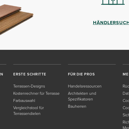
HÄNDLERSUC
EN
ERSTE SCHRITTE
FÜR DIE PROS
ME
Terrassen-Designs
Handelsressourcen
Rüc
Kostenrechner für Terrasse
Architekten und
Dat
Spezifikatoren
Farbauswahl
Coo
Bauherren
Vergleichstool für
Coo
Terrassendielen
Sic
Ric
Me