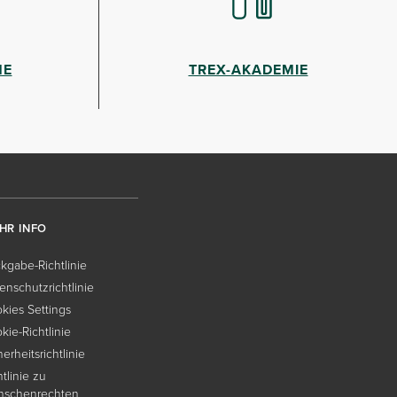
HE
TREX-AKADEMIE
HR INFO
kgabe-Richtlinie
enschutzrichtlinie
kies Settings
kie-Richtlinie
herheitsrichtlinie
htlinie zu
nschenrechten