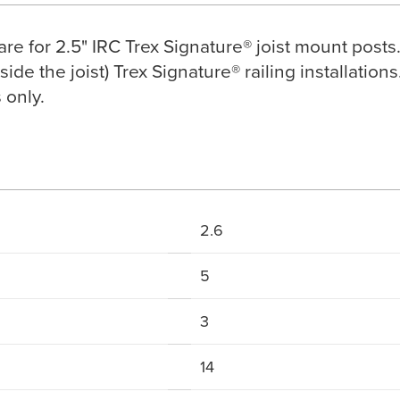
re for 2.5" IRC Trex Signature® joist mount post
ide the joist) Trex Signature® railing installatio
 only.
2.6
5
3
14