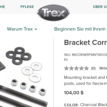
CHE
PFLEGE
ÜBER U
Eckensatz Fascia für Holz
Warum Trex
Beginnen Sie mit Ihrem 
Trex Signatu
Bracket Corn
SKU:
BKCORNERFMNTWOO
Kit
(0)
Writ
No
rating
Mounting bracket and h
value.
Same
posts, used for fascia-m
page
link.
104,00 $
Charcoal Blac
COLOR: