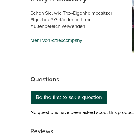
Sehen Sie, wie Trex-Eigenheimbesitzer
Signature® Geländer in ihrem
Außenbereich verwenden.
Mehr von @trexcompany
Sli
Questions
No questions have been asked about this product.
Be the first to ask a question
No questions have been asked about this product
Reviews