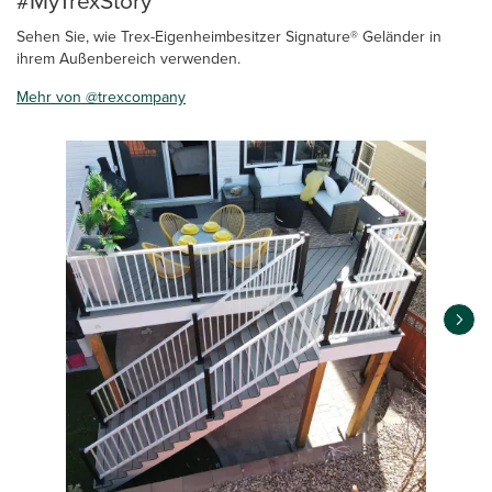
#MyTrexStory
Sehen Sie, wie Trex-Eigenheimbesitzer Signature® Geländer in
ihrem Außenbereich verwenden.
Mehr von @trexcompany
Media Carousel
Carousel with product photos. Use the previous and next buttons 