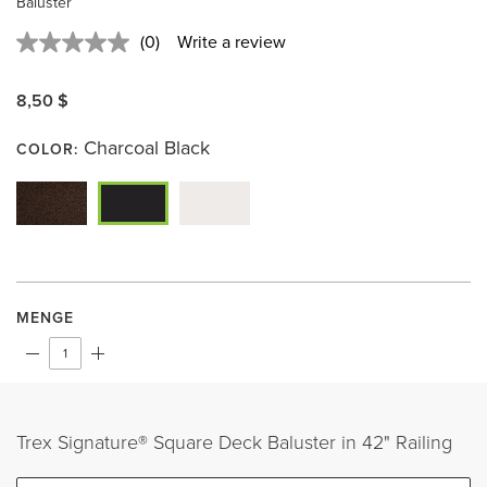
Baluster
(0)
Write a review
No
rating
value.
8,50 $
Same
page
link.
Charcoal Black
COLOR:
MENGE
Trex Signature® Square Deck Baluster in 42" Railing