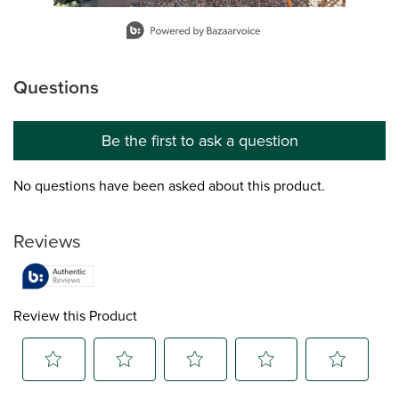
Slidepanel 1 of 12, Showing items 1 to 1 of 12.
Questions
No questions have been asked about this product.
Be the first to ask a question
No questions have been asked about this product.
Reviews
Review this Product
Select
Select
Select
Select
Select