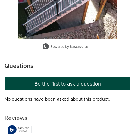
Slidepanel 1 of 12, Showing items 1 to 1 of 12.
Questions
No questions have been asked about this product.
Be the first to ask a question
No questions have been asked about this product.
Reviews