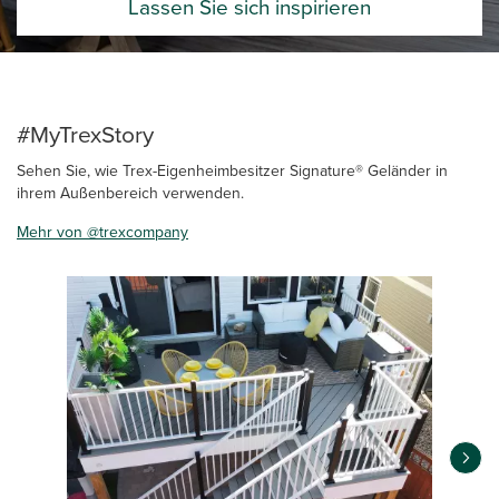
Lassen Sie sich inspirieren
#MyTrexStory
Sehen Sie, wie Trex-Eigenheimbesitzer Signature® Geländer in
ihrem Außenbereich verwenden.
Mehr von @trexcompany
Media Carousel
Carousel with product photos. Use the previous and next buttons 