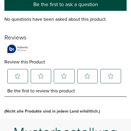
Be the first to ask a question
No questions have been asked about this product.
Reviews
Review this Product
Select
Select
Select
Select
Select
Be the first to review this product
to
to
to
to
to
rate
rate
rate
rate
rate
the
the
the
the
the
item
item
item
item
item
(Nicht alle Produkte sind in jedem Land erhältlich.)
with
with
with
with
with
1
2
3
4
5
star.
stars.
stars.
stars.
stars.