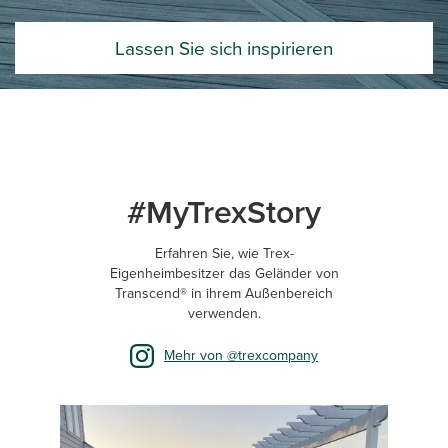
Lassen Sie sich inspirieren
#MyTrexStory
Erfahren Sie, wie Trex-
Eigenheimbesitzer das Geländer von
Transcend® in ihrem Außenbereich
verwenden.
Mehr von @trexcompany
Media Carousel
Carousel with product photos. Use the previous and next buttons 