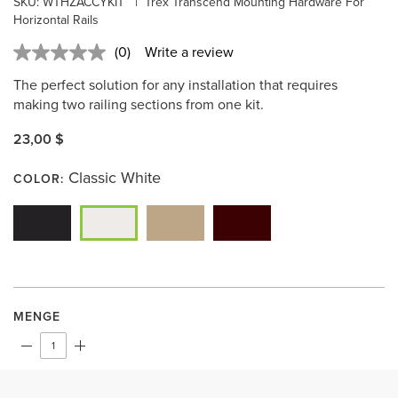
SKU:
WTHZACCYKIT
|
Trex Transcend Mounting Hardware For
Horizontal Rails
(0)
Write a review
No
rating
The perfect solution for any installation that requires
value.
Same
making two railing sections from one kit.
page
link.
23,00 $
Classic White
COLOR:
MENGE