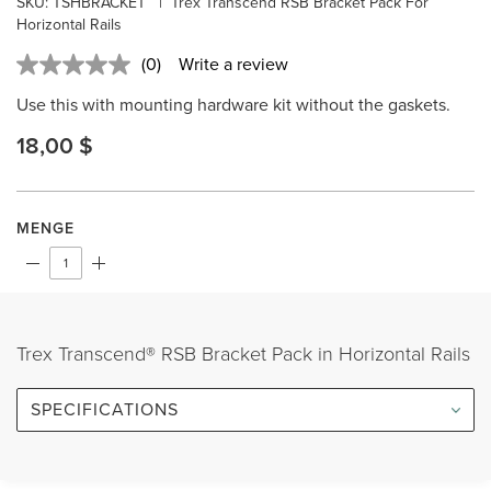
SKU: TSHBRACKET
|
Trex Transcend RSB Bracket Pack For
Horizontal Rails
(0)
Write a review
No
rating
Use this with mounting hardware kit without the gaskets.
value.
Same
18,00 $
page
link.
MENGE
Trex Transcend® RSB Bracket Pack in Horizontal Rails
SPECIFICATIONS