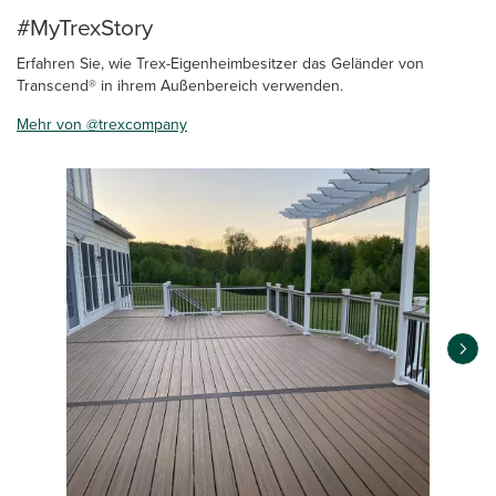
#MyTrexStory
Erfahren Sie, wie Trex-Eigenheimbesitzer das Geländer von
Transcend® in ihrem Außenbereich verwenden.
Mehr von @trexcompany
Media Carousel
Carousel with product photos. Use the previous and next buttons 