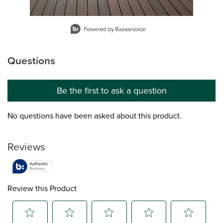
Slidepanel 1 of 9, Showing items 1 to 1 of 9.
Questions
No questions have been asked about this product.
Be the first to ask a question
No questions have been asked about this product.
Reviews
Review this Product